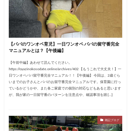
【パパのワンオペ育児】一日ワンオペ パパの留守番完全
マニュアルとは？【午後編】
【午前中編】あわせて読んでください。
https://oyazinokosodate.online/archives/402 【もうこれで大丈夫！】一
日ワンオペパパ留守番完全マニュアル！！【午後編】 今回は、2歳ぐら
いまでのお子さんとパパのお留守番完全マニュアルです。保育園に行っ
ているかどうかや、また各ご家庭での個別の対応などもあると思います
が、我が家の一日留守番のパターンを注意点や、確認事項を踏 […]
雑記ブログ