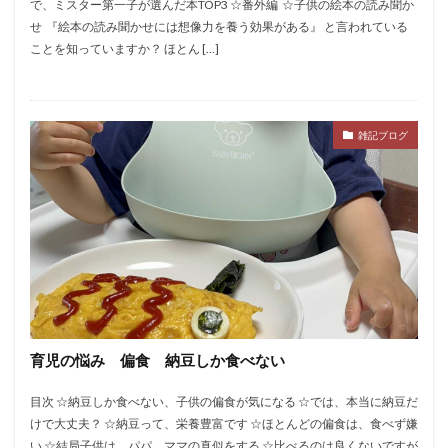
で、ミスター第一子が選んだ本TOP3 ☆番外編 ​ ​​☆子供の絵本の読み聞か
せ ​​ ​​​​​​​『絵本の読み聞かせには想像力を養う効果がある』 と言われている
ことを知っていますか？ ほとん […]
雑記ブログ
育児の悩み 偏食 納豆しか食べない
目次 ☆納豆しか食べない、子供の偏食が気になる ☆では、本当に納豆だ
けで大丈夫？ ☆納豆って、栄養豊富です ☆ほとんどの偏食は、食べず嫌
い ☆結局子供は、パパ、ママの真似をする ☆比べるのは良くないですが