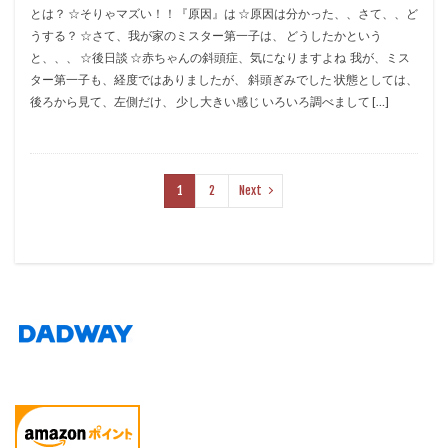
とは？ ☆そりゃマズい！！『原因』は ☆原因は分かった、、さて、、ど
うする？ ☆さて、我が家のミスター第一子は、 どうしたかという
と、、、 ☆後日談 ​☆赤ちゃんの斜頭症、気になりますよね ​ 我が、ミス
ター第一子も、経度ではありましたが、 斜頭ぎみでした 状態としては、
後ろから見て、左側だけ、 少し大きい感じ いろいろ調べまして […]
1
2
Next