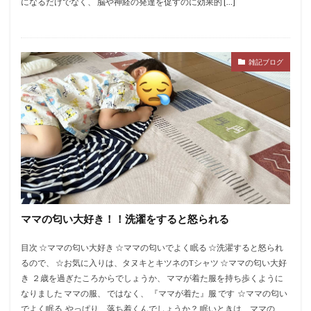
になるだけでなく、 脳や神経の発達を促すのに効果的 […]
雑記ブログ
ママの匂い大好き！！洗濯をすると怒られる
​​目次 ☆ママの匂い大好き ☆ママの匂いでよく眠る ☆洗濯すると怒られ
るので、 ☆お気に入りは、タヌキとキツネのTシャツ ​​☆ママの匂い大好
き ​​ ２歳を過ぎたころからでしょうか、 ママが着た服を持ち歩くように
なりました ママの服、 ではなく、 『ママが着た』服 です ​​ ​​☆ママの匂い
でよく眠る ​​ やっぱり、落ち着くんでしょうか？ 眠いときは、ママの