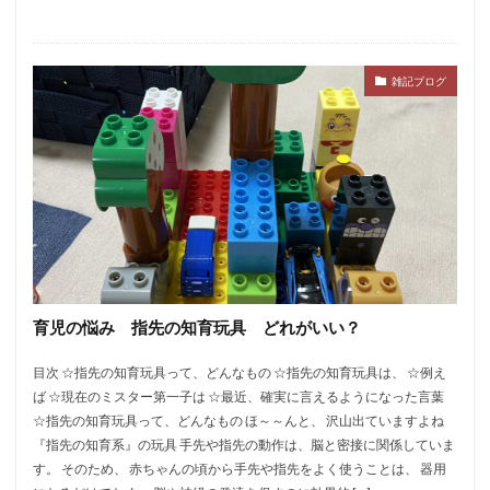
雑記ブログ
育児の悩み 指先の知育玩具 どれがいい？
​​​​​目次 ☆指先の知育玩具って、どんなもの ☆指先の知育玩具は、 ☆例え
ば ☆現在のミスター第一子は ☆最近、確実に言えるようになった言葉
☆指先の知育玩具って、どんなもの ほ～～んと、 沢山出ていますよね
『指先の知育系』の玩具 ​手先や指先の動作は、脳と密接に関係していま
す。 そのため、 赤ちゃんの頃から手先や指先をよく使うことは、 器用