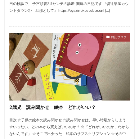
日の検診で、 子宮頚管2.5センチの診断​ ​ 関連の日記です 『切迫早産カウ
ントダウン① 旦那として』 ​​https://oyazinokosodate.onl […]
雑記ブログ
2歳児 読み聞かせ 絵本 どれがいい？
​目次 ☆子供の絵本の読み聞かせ ☆読み聞かせは、早い時期からしよう ​
☆いったい、どの本から買えばいいのか？​ ☆『どれがいいのか、わから
ないんです』 ☆そこで出会った、絵本のサブスクリプション ☆その中