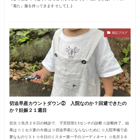
『着た』服を持ってきます そして […]
雑記ブログ
切迫早産カウントダウン② 入院なのか？回避できたの
か？妊娠２１週目
​​​目次 ☆先月２６日の検診で、 子宮頚管2.5センチの診断 ☆診断終了、結
果は ​☆ミセス妻の今後は ​​☆切迫早産にならないために ☆入院準備で必
要なものリスト​​​ ☆今日のミスター第一子のコーディネート ​​​ ​​☆先月２６