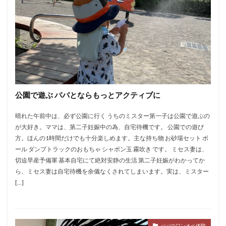
公園で遊ぶ パパとならもっとアクティブに
晴れた午前中は、必ず公園に行く うちのミスター第一子は公園で遊ぶの
が大好き。ママは、第二子妊娠中の為、自宅待機です。 公園での遊び
方。ほんの1時間だけでも十分楽しめます。主な持ち物 お砂場セット ボ
ール ダンプトラックのおもちゃ シャボン玉 霧吹き です。 ミセス妻は、
切迫早産予備軍 基本自宅にて絶対安静の生活 第二子妊娠がわかってか
ら、ミセス妻は自宅待機を余儀なくされてしまいます。実は、ミスター
[…]
パパのワンオペ体験