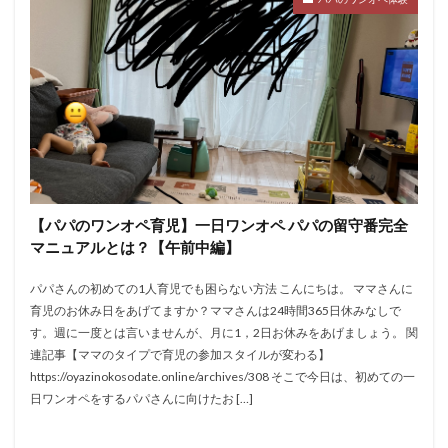
【パパのワンオペ育児】一日ワンオペ パパの留守番完全
マニュアルとは？【午前中編】
パパさんの初めての1人育児でも困らない方法 こんにちは。 ママさんに
育児のお休み日をあげてますか？ママさんは24時間365日休みなしで
す。週に一度とは言いませんが、月に1，2日お休みをあげましょう。 関
連記事【ママのタイプで育児の参加スタイルが変わる】
https://oyazinokosodate.online/archives/308 そこで今日は、初めての一
日ワンオペをするパパさんに向けたお […]