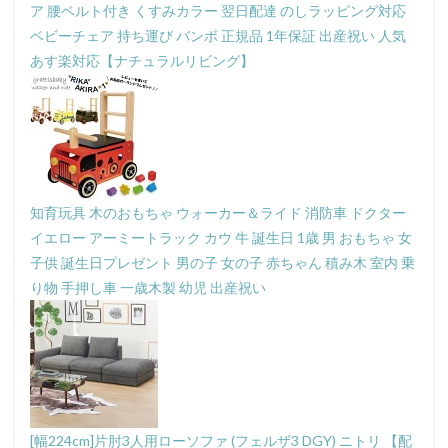
ア 腰ベルト付き くすみカラー 翌日配達 のしラッピング対応
ベビーチェア 持ち運び バンボ 正規品 1年保証 出産祝い 人気
あす楽対応【ナチュラルリビング】
知育玩具 木のおもちゃ ウォーカー＆ライド 消防車 ドクター
イエロー アーミートラック カウ 牛 誕生日 1歳 男 おもちゃ 女
子供 誕生日プレゼント 男の子 女の子 赤ちゃん 積み木 室内 乗
り物 手押し車 一歳木製 幼児 出産祝い
[幅224cm]片肘3人用ローソファ (フェルザ3 DGY) ニトリ 【配