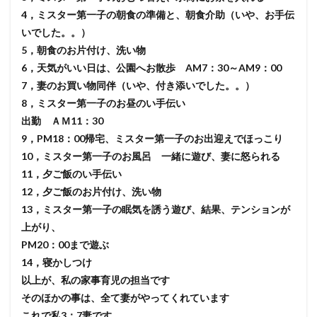
4，ミスター第一子の朝食の準備と、朝食介助（いや、お手伝
いでした。。）
5，朝食のお片付け、洗い物
6，天気がいい日は、公園へお散歩 AM7：30～AM9：00
7，妻のお買い物同伴（いや、付き添いでした。。）
8，ミスター第一子のお昼のい手伝い
出勤 ＡＭ11：30
9，PM18：00帰宅、ミスター第一子のお出迎えでほっこり
10，ミスター第一子のお風呂 一緒に遊び、妻に怒られる
11，夕ご飯のい手伝い
12，夕ご飯のお片付け、洗い物
13，ミスター第一子の眠気を誘う遊び、結果、テンションが
上がり、
PM20：00まで遊ぶ
14，寝かしつけ
以上が、私の家事育児の担当です
そのほかの事は、全て妻がやってくれています
これで私3：7妻です