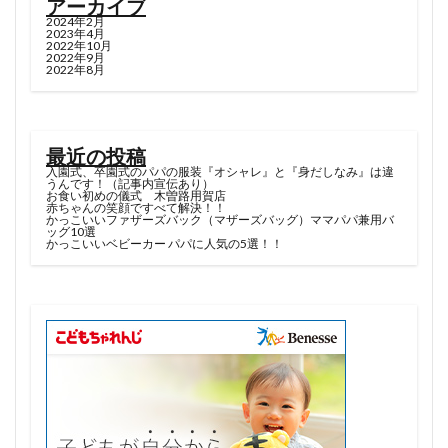
アーカイブ
2024年2月
2023年4月
2022年10月
2022年9月
2022年8月
最近の投稿
入園式、卒園式のパパの服装『オシャレ』と『身だしなみ』は違
うんです！（記事内宣伝あり）
お食い初めの儀式 木曽路用賀店
赤ちゃんの笑顔ですべて解決！！
かっこいいファザーズバック（マザーズバッグ）ママパパ兼用バ
ッグ10選
かっこいいベビーカー パパに人気の5選！！