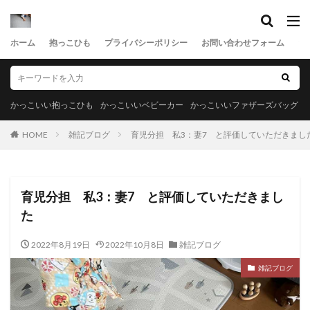
ホーム
抱っこひも
プライバシーポリシー
お問い合わせフォーム
サ
かっこいい抱っこひも
かっこいいベビーカー
かっこいいファザーズバッグ
HOME
雑記ブログ
育児分担 私3：妻7 と評価していただきまし
育児分担 私3：妻7 と評価していただきまし
た
2022年8月19日
2022年10月8日
雑記ブログ
雑記ブログ