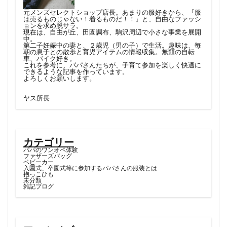
元メンズセレクトショップ店長。あまりの服好きから、『服
は売るものじゃない！着るものだ！！』と、自由なファッシ
ョンを求め脱サラ。
現在は、自由が丘、田園調布、駒沢周辺で小さな事業を展開
中。
第二子妊娠中の妻と、２歳児（男の子）で生活。趣味は、毎
朝の息子との散歩と育児アイテムの情報収集。無類の自転
車、バイク好き。
これを参考に、パパさんたちが、子育て参加を楽しく快適に
できるような記事を作っています。
よろしくお願いします。
ヤス所長
カテゴリー
パパのワンオペ体験
ファザーズバッグ
ベビーカー
入園式、卒園式等に参加するパパさんの服装とは
抱っこひも
未分類
雑記ブログ